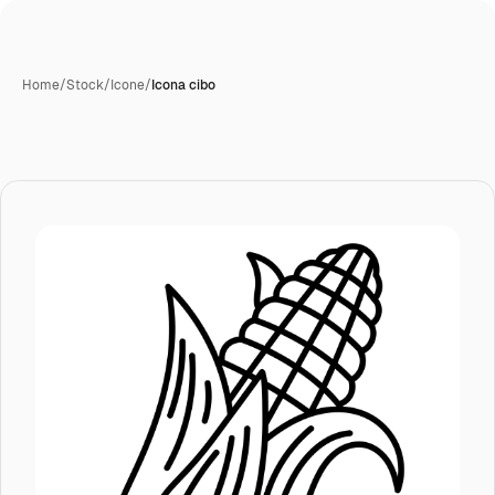
Home
/
Stock
/
Icone
/
Icona cibo