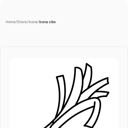
Home
/
Stock
/
Icone
/
Icona cibo