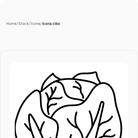
Home
/
Stock
/
Icone
/
Icona cibo