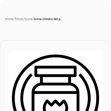
Home
/
Stock
/
Icone
/
Icona cilindro del g…