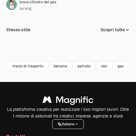
Icona cilindro del gas
surang
Stesso stile
Scopri tutte
mezzi di trasporto
benzina
petrolio
olio
gas
c
La piattaforma creativa per realizzare i tuoi migliori lavori. Oltre
1 milione di abbonati tra creativi, imprese, agenzie e studi.
Italiano