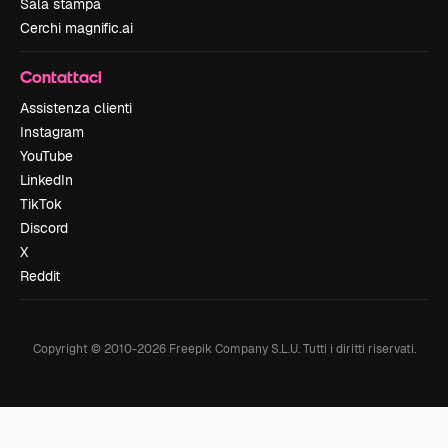
Sala stampa
Cerchi magnific.ai
Contattaci
Assistenza clienti
Instagram
YouTube
LinkedIn
TikTok
Discord
X
Reddit
Copyright © 2010-
2026
Freepik Company S.L.U.
Tutti i diritti riservati
.