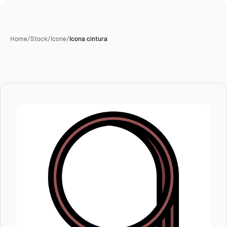
Home
/
Stock
/
Icone
/
Icona cintura