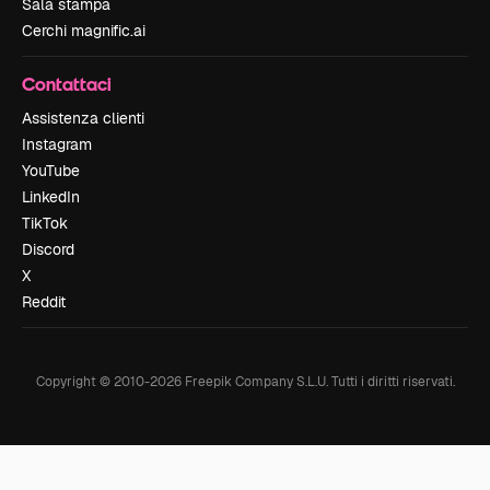
Sala stampa
Cerchi magnific.ai
Contattaci
Assistenza clienti
Instagram
YouTube
LinkedIn
TikTok
Discord
X
Reddit
Copyright © 2010-
2026
Freepik Company S.L.U.
Tutti i diritti riservati
.