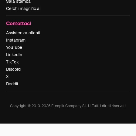
Sala stampa
Cerchi magnific.ai
Contattaci
Assistenza clienti
Instagram
YouTube
LinkedIn
TikTok
Discord
X
Reddit
Copyright © 2010-
2026
Freepik Company S.L.U.
Tutti i diritti riservati
.