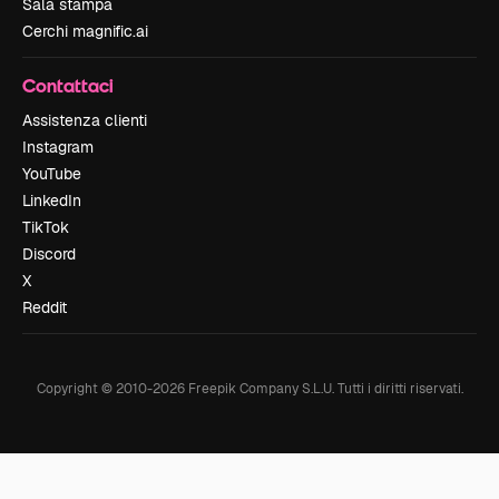
Sala stampa
Cerchi magnific.ai
Contattaci
Assistenza clienti
Instagram
YouTube
LinkedIn
TikTok
Discord
X
Reddit
Copyright © 2010-
2026
Freepik Company S.L.U.
Tutti i diritti riservati
.