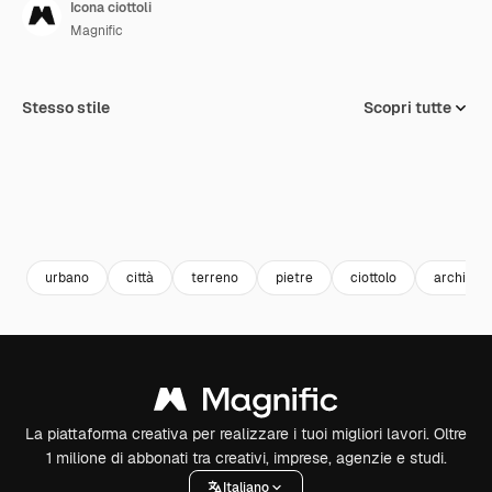
Icona ciottoli
Magnific
Stesso stile
Scopri tutte
urbano
città
terreno
pietre
ciottolo
architettu
La piattaforma creativa per realizzare i tuoi migliori lavori. Oltre
1 milione di abbonati tra creativi, imprese, agenzie e studi.
Italiano