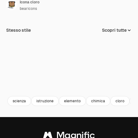
Icona cloro
bearicons
Stesso stile
Scopri tutte
scienza
istruzione
elemento
chimica
cloro
t