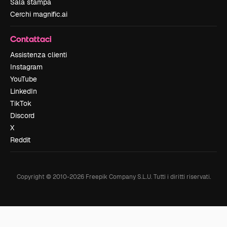
Sala stampa
Cerchi magnific.ai
Contattaci
Assistenza clienti
Instagram
YouTube
LinkedIn
TikTok
Discord
X
Reddit
Copyright © 2010-
2026
Freepik Company S.L.U.
Tutti i diritti riservati
.