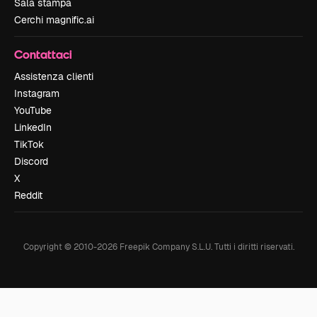
Sala stampa
Cerchi magnific.ai
Contattaci
Assistenza clienti
Instagram
YouTube
LinkedIn
TikTok
Discord
X
Reddit
Copyright © 2010-
2026
Freepik Company S.L.U.
Tutti i diritti riservati
.