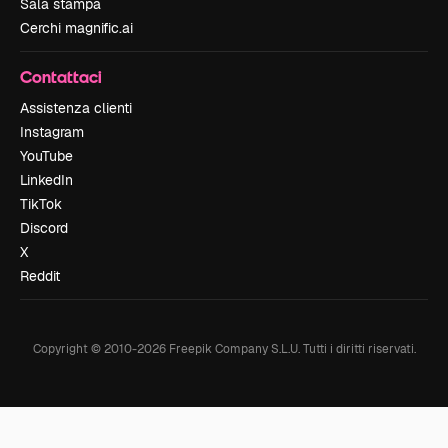
Sala stampa
Cerchi magnific.ai
Contattaci
Assistenza clienti
Instagram
YouTube
LinkedIn
TikTok
Discord
X
Reddit
Copyright © 2010-
2026
Freepik Company S.L.U.
Tutti i diritti riservati
.