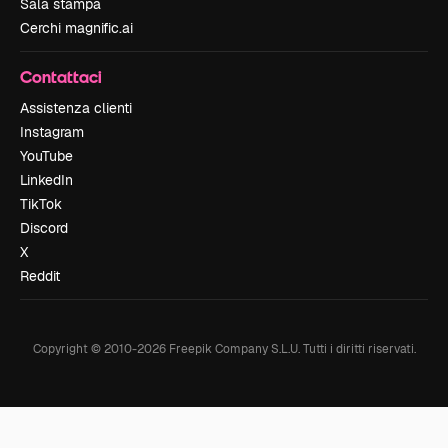
Sala stampa
Cerchi magnific.ai
Contattaci
Assistenza clienti
Instagram
YouTube
LinkedIn
TikTok
Discord
X
Reddit
Copyright © 2010-
2026
Freepik Company S.L.U.
Tutti i diritti riservati
.