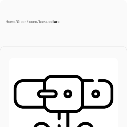
Home
/
Stock
/
Icone
/
Icona collare