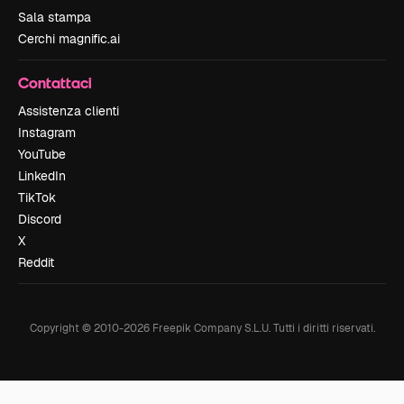
Sala stampa
Cerchi magnific.ai
Contattaci
Assistenza clienti
Instagram
YouTube
LinkedIn
TikTok
Discord
X
Reddit
Copyright © 2010-
2026
Freepik Company S.L.U.
Tutti i diritti riservati
.