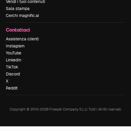
Vendi i tuoi contenuti
Sala stampa
Cerchi magnific.ai
Contattaci
Assistenza clienti
Instagram
YouTube
LinkedIn
TikTok
Discord
X
Reddit
Copyright © 2010-
2026
Freepik Company S.L.U.
Tutti i diritti riservati
.