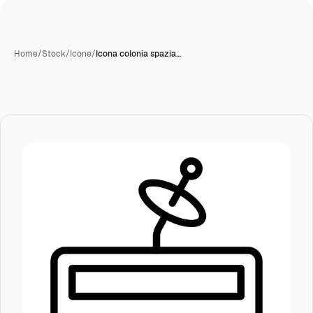
Home
/
Stock
/
Icone
/
Icona colonia spazia…