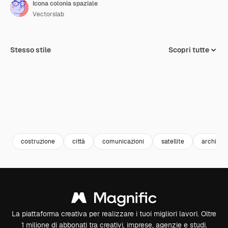
Icona colonia spaziale
Vectorslab
Stesso stile
Scopri tutte
costruzione
città
comunicazioni
satellite
architett
La piattaforma creativa per realizzare i tuoi migliori lavori. Oltre
1 milione di abbonati tra creativi, imprese, agenzie e studi.