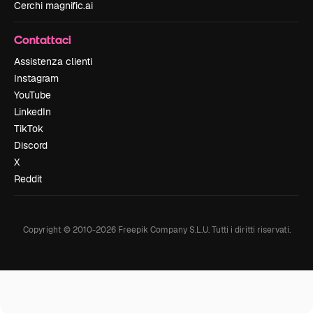
Cerchi magnific.ai
Contattaci
Assistenza clienti
Instagram
YouTube
LinkedIn
TikTok
Discord
X
Reddit
Copyright © 2010-
2026
Freepik Company S.L.U.
Tutti i diritti riservati
.