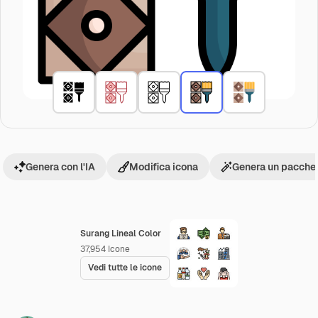
Genera con l'IA
Modifica icona
Genera un pacchet
Surang Lineal Color
37,954
Icone
Vedi tutte le icone