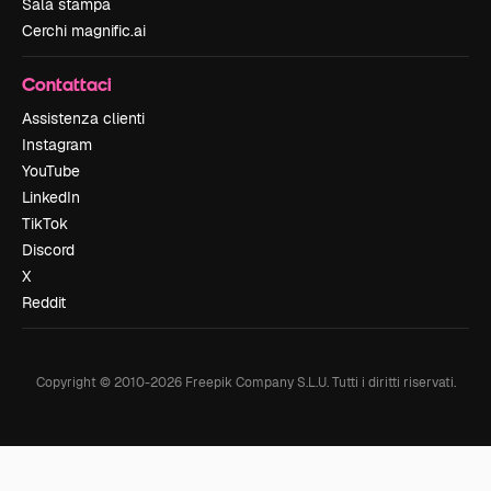
Sala stampa
Cerchi magnific.ai
Contattaci
Assistenza clienti
Instagram
YouTube
LinkedIn
TikTok
Discord
X
Reddit
Copyright © 2010-
2026
Freepik Company S.L.U.
Tutti i diritti riservati
.