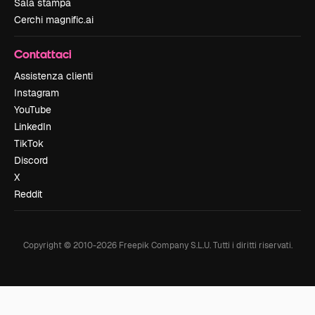
Sala stampa
Cerchi magnific.ai
Contattaci
Assistenza clienti
Instagram
YouTube
LinkedIn
TikTok
Discord
X
Reddit
Copyright © 2010-
2026
Freepik Company S.L.U.
Tutti i diritti riservati
.