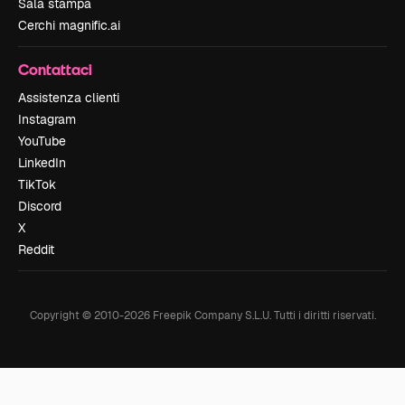
Sala stampa
Cerchi magnific.ai
Contattaci
Assistenza clienti
Instagram
YouTube
LinkedIn
TikTok
Discord
X
Reddit
Copyright © 2010-
2026
Freepik Company S.L.U.
Tutti i diritti riservati
.