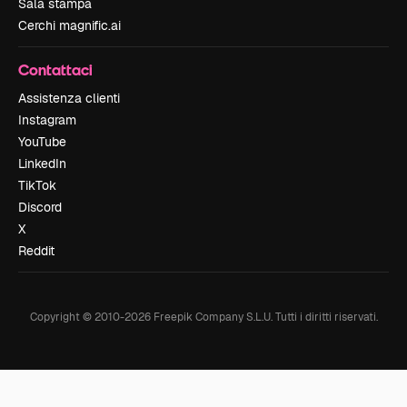
Sala stampa
Cerchi magnific.ai
Contattaci
Assistenza clienti
Instagram
YouTube
LinkedIn
TikTok
Discord
X
Reddit
Copyright © 2010-
2026
Freepik Company S.L.U.
Tutti i diritti riservati
.