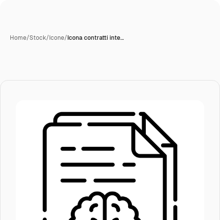
Home
/
Stock
/
Icone
/
Icona contratti inte…