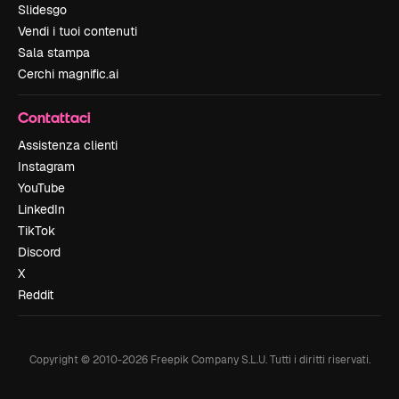
Slidesgo
Vendi i tuoi contenuti
Sala stampa
Cerchi magnific.ai
Contattaci
Assistenza clienti
Instagram
YouTube
LinkedIn
TikTok
Discord
X
Reddit
Copyright © 2010-
2026
Freepik Company S.L.U.
Tutti i diritti riservati
.