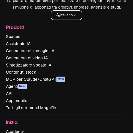
La piattaforma creativa per realizzare i tuoi migliori lavori. Oltre
1 milione di abbonati tra creativi, imprese, agenzie e studi.
Italiano
Prodotti
Spaces
Assistente IA
Generatore di immagini IA
Generatore di video IA
Sintetizzatore vocale IA
Contenuti stock
MCP per Claude/ChatGPT
New
Agenti
New
API
App mobile
Tutti gli strumenti Magnific
Inizia
Academy