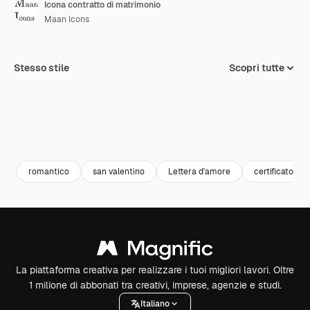
Icona contratto di matrimonio
Maan Icons
Stesso stile
Scopri tutte
romantico
san valentino
Lettera d'amore
certificato di
La piattaforma creativa per realizzare i tuoi migliori lavori. Oltre
1 milione di abbonati tra creativi, imprese, agenzie e studi.
Italiano