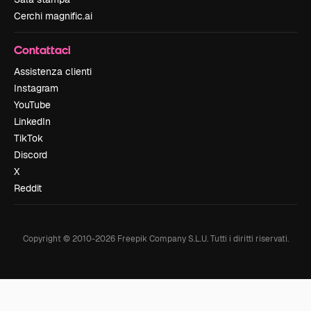
Cerchi magnific.ai
Contattaci
Assistenza clienti
Instagram
YouTube
LinkedIn
TikTok
Discord
X
Reddit
Copyright © 2010-
2026
Freepik Company S.L.U.
Tutti i diritti riservati
.