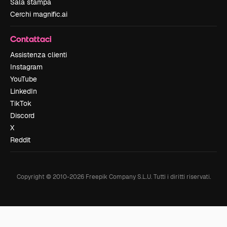
Sala stampa
Cerchi magnific.ai
Contattaci
Assistenza clienti
Instagram
YouTube
LinkedIn
TikTok
Discord
X
Reddit
Copyright © 2010-
2026
Freepik Company S.L.U.
Tutti i diritti riservati
.