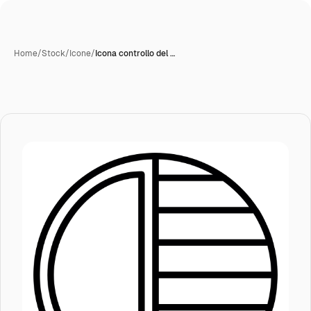
Home
/
Stock
/
Icone
/
Icona controllo del …