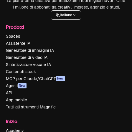
La piattaforma creativa per realizzare i tuoi migliori lavori. Oltre
1 milione di abbonati tra creativi, imprese, agenzie e studi.
Italiano
Prodotti
Spaces
Assistente IA
Generatore di immagini IA
Generatore di video IA
Sintetizzatore vocale IA
Contenuti stock
MCP per Claude/ChatGPT
New
Agenti
New
API
App mobile
Tutti gli strumenti Magnific
Inizia
Academy