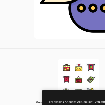
By clicking “Accept All Cookies”, you ag
Generic color lineal-color