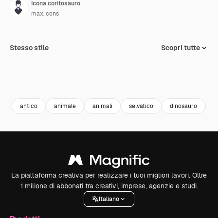
Icona coritosauro
max.icons
Stesso stile
Scopri tutte
antico
animale
animali
selvatico
dinosauro
d
La piattaforma creativa per realizzare i tuoi migliori lavori. Oltre
1 milione di abbonati tra creativi, imprese, agenzie e studi.
Italiano