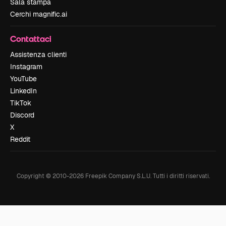
Sala stampa
Cerchi magnific.ai
Contattaci
Assistenza clienti
Instagram
YouTube
LinkedIn
TikTok
Discord
X
Reddit
Copyright © 2010-
2026
Freepik Company S.L.U.
Tutti i diritti riservati
.