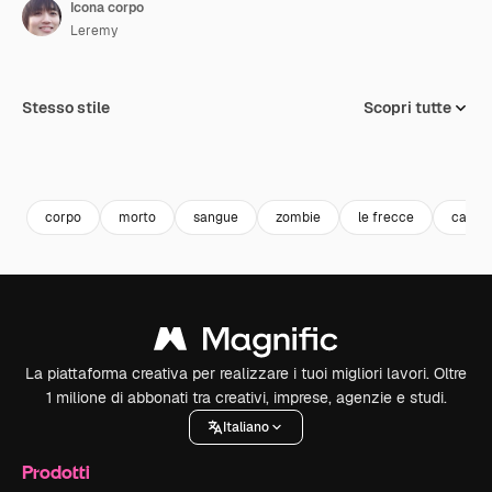
Icona corpo
Leremy
Stesso stile
Scopri tutte
corpo
morto
sangue
zombie
le frecce
cadav
La piattaforma creativa per realizzare i tuoi migliori lavori. Oltre
1 milione di abbonati tra creativi, imprese, agenzie e studi.
Italiano
Prodotti