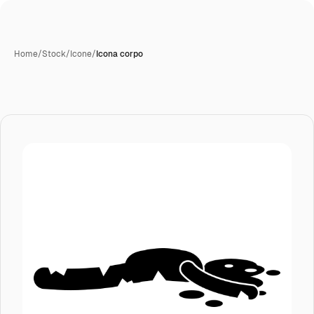
Home
/
Stock
/
Icone
/
Icona corpo