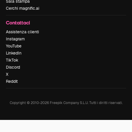
Sala stampa
Cerchi magnific.ai
Contattaci
Assistenza clienti
Instagram
YouTube
LinkedIn
TikTok
Discord
X
Reddit
Copyright © 2010-
2026
Freepik Company S.L.U.
Tutti i diritti riservati
.