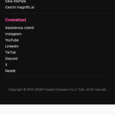
Sala stampa
Cerchi magnific.ai
Contattaci
Assistenza clienti
Instagram
YouTube
LinkedIn
TikTok
Discord
X
Reddit
Copyright © 2010-
2026
Freepik Company S.L.U.
Tutti i diritti riservati
.