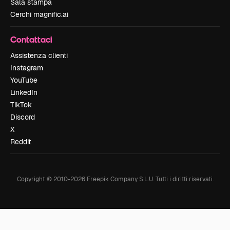
Sala stampa
Cerchi magnific.ai
Contattaci
Assistenza clienti
Instagram
YouTube
LinkedIn
TikTok
Discord
X
Reddit
Copyright © 2010-
2026
Freepik Company S.L.U.
Tutti i diritti riservati
.