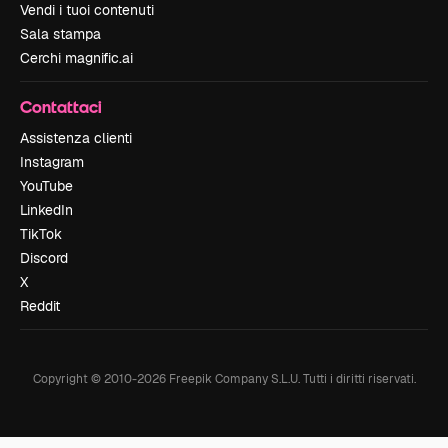
Vendi i tuoi contenuti
Sala stampa
Cerchi magnific.ai
Contattaci
Assistenza clienti
Instagram
YouTube
LinkedIn
TikTok
Discord
X
Reddit
Copyright © 2010-
2026
Freepik Company S.L.U.
Tutti i diritti riservati
.