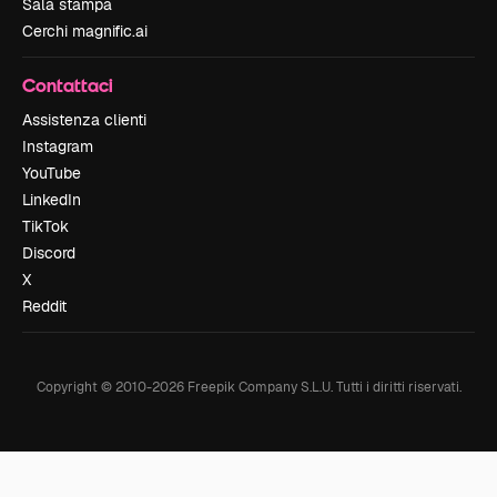
Sala stampa
Cerchi magnific.ai
Contattaci
Assistenza clienti
Instagram
YouTube
LinkedIn
TikTok
Discord
X
Reddit
Copyright © 2010-
2026
Freepik Company S.L.U.
Tutti i diritti riservati
.