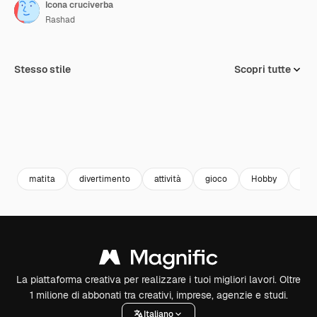
Icona cruciverba
Rashad
Stesso stile
Scopri tutte
matita
divertimento
attività
gioco
Hobby
tem
La piattaforma creativa per realizzare i tuoi migliori lavori. Oltre
1 milione di abbonati tra creativi, imprese, agenzie e studi.
Italiano