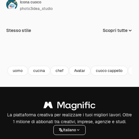
Icona cuoco
photo3idea_studio
Stesso stile
Scopri tutte
uomo
cucina
chef
Avatar
cuoco cappello
pro
La piattaforma creativa per realizzare i tuoi migliori lavori. Oltre
1 milione di abbonati tra creativi, imprese, agenzie e studi.
Italiano