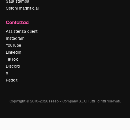
Sala stampa
Cerchi magnific.ai
Contattaci
Assistenza clienti
Instagram
YouTube
LinkedIn
TikTok
Discord
X
Reddit
Copyright © 2010-
2026
Freepik Company S.L.U.
Tutti i diritti riservati
.