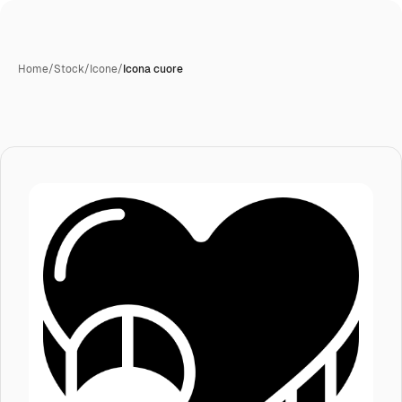
Home
/
Stock
/
Icone
/
Icona cuore