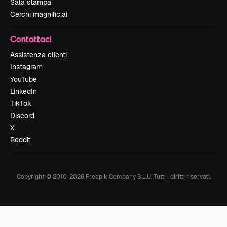
Sala stampa
Cerchi magnific.ai
Contattaci
Assistenza clienti
Instagram
YouTube
LinkedIn
TikTok
Discord
X
Reddit
Copyright © 2010-
2026
Freepik Company S.L.U.
Tutti i diritti riservati
.