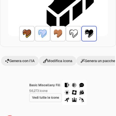
Genera con l'IA
Modifica icona
Genera un pacchet
Basic Miscellany Fill
56,273
Icone
Vedi tutte le icone