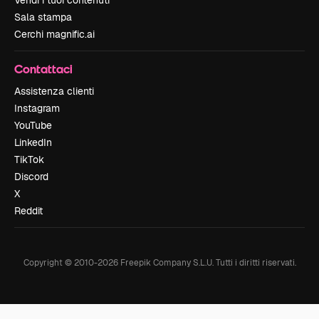
Vendi i tuoi contenuti
Sala stampa
Cerchi magnific.ai
Contattaci
Assistenza clienti
Instagram
YouTube
LinkedIn
TikTok
Discord
X
Reddit
Copyright © 2010-
2026
Freepik Company S.L.U.
Tutti i diritti riservati
.