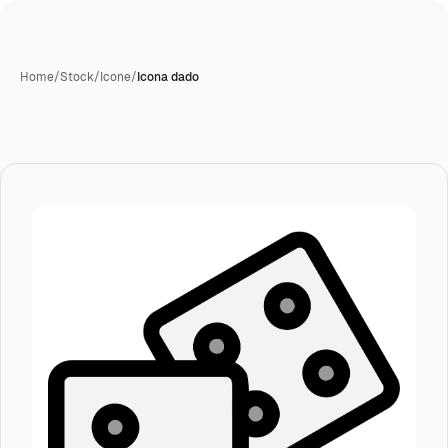
Home
/
Stock
/
Icone
/
Icona dado