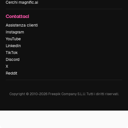
Cerchi magnific.ai
Contattaci
Assistenza clienti
Instagram
YouTube
LinkedIn
TikTok
Discord
X
Reddit
Copyright © 2010-
2026
Freepik Company S.L.U.
Tutti i diritti riservati
.