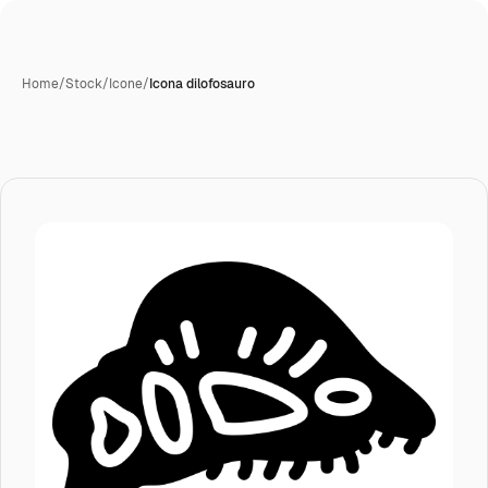
Home
/
Stock
/
Icone
/
Icona dilofosauro