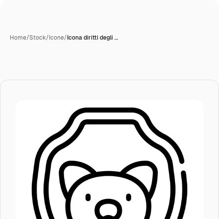
Home
/
Stock
/
Icone
/
Icona diritti degli …