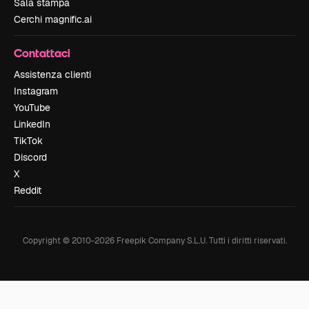
Sala stampa
Cerchi magnific.ai
Contattaci
Assistenza clienti
Instagram
YouTube
LinkedIn
TikTok
Discord
X
Reddit
Copyright © 2010-
2026
Freepik Company S.L.U.
Tutti i diritti riservati
.