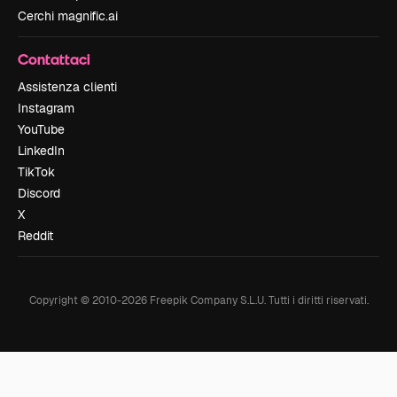
Cerchi magnific.ai
Contattaci
Assistenza clienti
Instagram
YouTube
LinkedIn
TikTok
Discord
X
Reddit
Copyright © 2010-
2026
Freepik Company S.L.U.
Tutti i diritti riservati
.