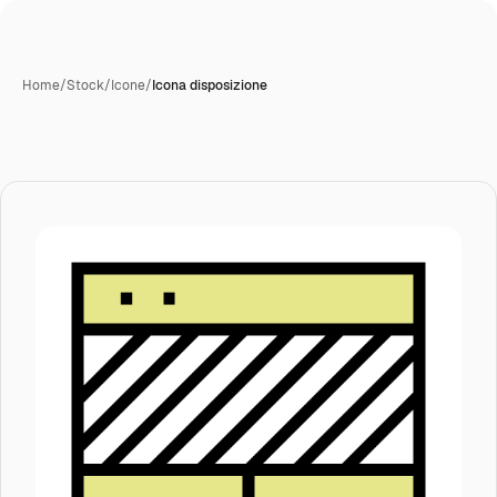
Home
/
Stock
/
Icone
/
Icona disposizione