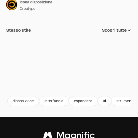
Icona disposizione
Creatype
Stesso stile
Scopri tutte
disposizione
interfaccia
espandere
ui
strumenti di