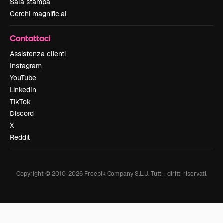
Sala stampa
Cerchi magnific.ai
Contattaci
Assistenza clienti
Instagram
YouTube
LinkedIn
TikTok
Discord
X
Reddit
Copyright © 2010-
2026
Freepik Company S.L.U.
Tutti i diritti riservati
.