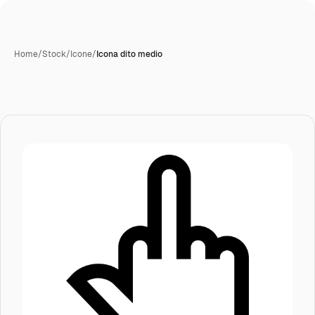
Home
/
Stock
/
Icone
/
Icona dito medio