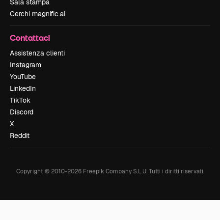
Sala stampa
Cerchi magnific.ai
Contattaci
Assistenza clienti
Instagram
YouTube
LinkedIn
TikTok
Discord
X
Reddit
Copyright © 2010-
2026
Freepik Company S.L.U.
Tutti i diritti riservati
.