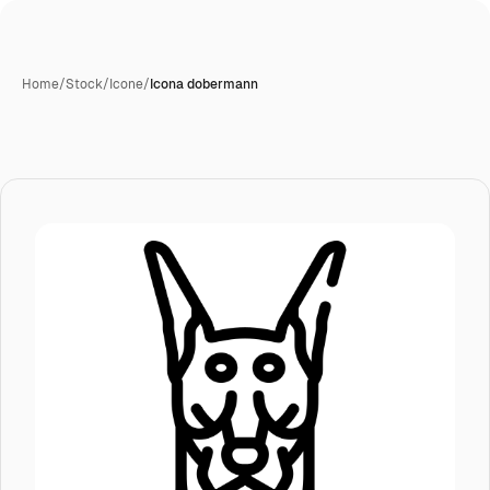
Home
/
Stock
/
Icone
/
Icona dobermann