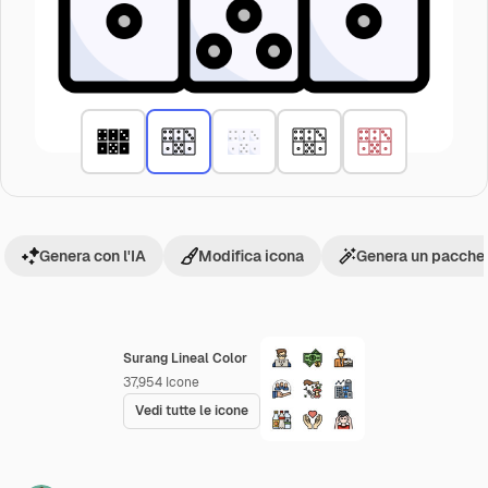
Genera con l'IA
Modifica icona
Genera un pacchet
Surang Lineal Color
37,954
Icone
Vedi tutte le icone