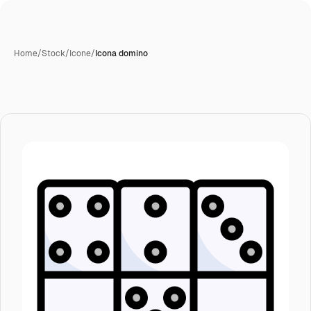
Home
/
Stock
/
Icone
/
Icona domino