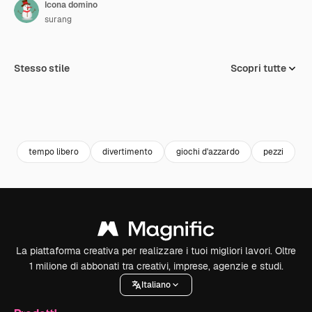
Icona domino
surang
Stesso stile
Scopri tutte
tempo libero
divertimento
giochi d'azzardo
pezzi
d
La piattaforma creativa per realizzare i tuoi migliori lavori. Oltre
1 milione di abbonati tra creativi, imprese, agenzie e studi.
Italiano