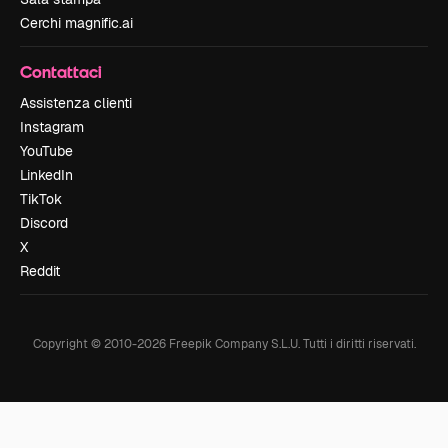
Cerchi magnific.ai
Contattaci
Assistenza clienti
Instagram
YouTube
LinkedIn
TikTok
Discord
X
Reddit
Copyright © 2010-
2026
Freepik Company S.L.U.
Tutti i diritti riservati
.