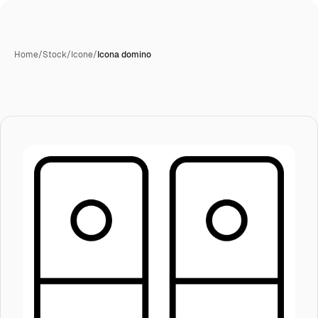
Home
/
Stock
/
Icone
/
Icona domino