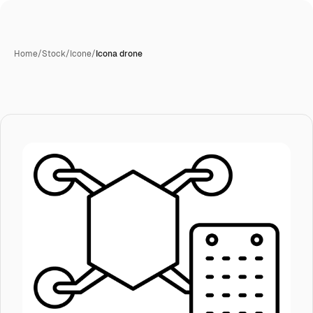
Home
/
Stock
/
Icone
/
Icona drone