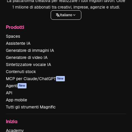
La piattaforma creativa per realizzare i tuoi migliori lavori. Oltre
1 milione di abbonati tra creativi, imprese, agenzie e studi.
Italiano
Prodotti
Spaces
Assistente IA
Generatore di immagini IA
Generatore di video IA
Sintetizzatore vocale IA
Contenuti stock
MCP per Claude/ChatGPT
New
Agenti
New
API
App mobile
Tutti gli strumenti Magnific
Inizia
Academy